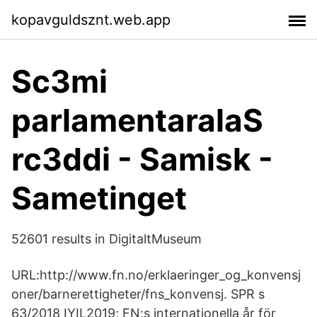
kopavguldsznt.web.app
Sc3mi
parlamentaralaS
rc3ddi - Samisk -
Sametinget
52601 results in DigitaltMuseum
URL:http://www.fn.no/erklaeringer_og_konvensj
oner/barnerettigheter/fns_konvensj. SPR s
63/2018 IYIL2019; FN:s internationella år för