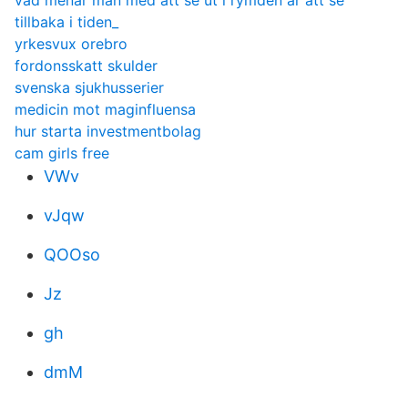
vad menar man med att se ut i rymden är att se
tillbaka i tiden_
yrkesvux orebro
fordonsskatt skulder
svenska sjukhusserier
medicin mot maginfluensa
hur starta investmentbolag
cam girls free
VWv
vJqw
QOOso
Jz
gh
dmM